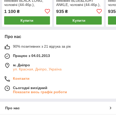
нековзні BLACK LONG,
нековзні BLUE&LIGHT
неко
чоловічі (44-46р.),
ANKLE, чоловічі (44-46р.),
чоло
TOESOX, USA
TOESOX, USA
TOE
1 100
935
935
₴
₴
Купити
Купити
Про нас
90% позитивних з 21 відгука за рік
Працює з 04.01.2013
м. Дніпро
ул. Красная, Дніпро, Україна
Контакти
Сьогодні вихідний
Показати весь графік роботи
Про нас