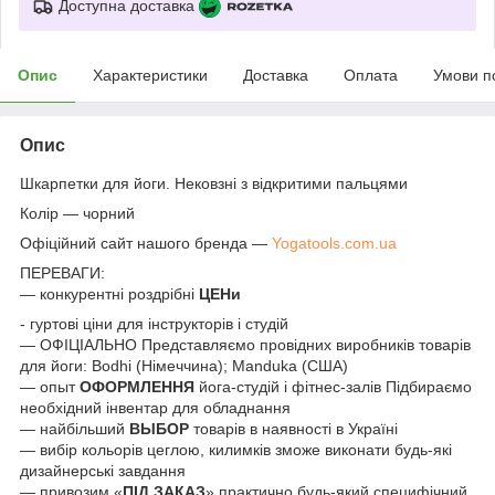
Доступна доставка
Опис
Характеристики
Доставка
Оплата
Умови п
Опис
Шкарпетки для йоги. Нековзні з відкритими пальцями
Колір — чорний
Офіційний сайт нашого бренда —
Yogatools.com.ua
ПЕРЕВАГИ:
― конкурентні роздрібні
ЦЕНи
- гуртові ціни для інструкторів і студій
― ОФІЦІАЛЬНО Представляємо провідних виробників товарів
для йоги: Bodhi (Німеччина); Manduka (США)
― опыт
ОФОРМЛЕННЯ
йога-студій і фітнес-залів Підбираємо
необхідний інвентар для обладнання
— найбільший
ВЫБОР
товарів в наявності в Україні
― вибір кольорів цеглою, килимків зможе виконати будь-які
дизайнерські завдання
― привозим «
ПІД ЗАКАЗ
» практично будь-який специфічний