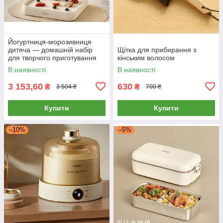
Йогуртниця-морозивниця
дитяча — домашній набір
Щітка для прибирання з
для творчого приготування
кінським волосом
морозива та смаженого
В наявності
В наявності
йогурту без електрики, Oidire
3 153,60
630
₴
₴
3 504 ₴
700 ₴
Купити
Купити
–10%
–5%