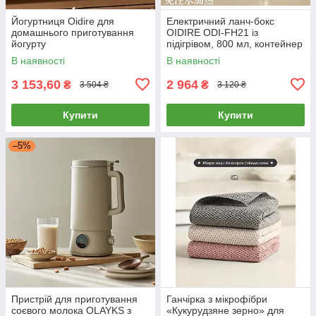
Йогуртниця Oidire для
Електричний ланч-бокс
домашнього приготування
OIDIRE ODI-FH21 із
йогурту
підігрівом, 800 мл, контейнер
із нержавіючої сталі, 45 Вт
В наявності
В наявності
3 153,60
2 964
₴
₴
3 504 ₴
3 120 ₴
Купити
Купити
–5%
Пристрій для приготування
Ганчірка з мікрофібри
соєвого молока OLAYKS з
«Кукурудзяне зерно» для