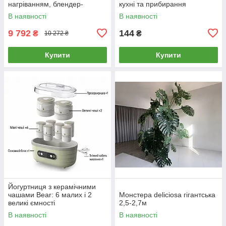
нагріванням, блендер-
кухні та прибирання
соєварка, 1 л
В наявності
В наявності
9 792
144
₴
₴
10 272 ₴
Купити
Купити
Йогуртниця з керамічними
чашами Bear: 6 малих і 2
Монстера deliciosa гігантська
великі ємності
2,5-2,7м
В наявності
В наявності