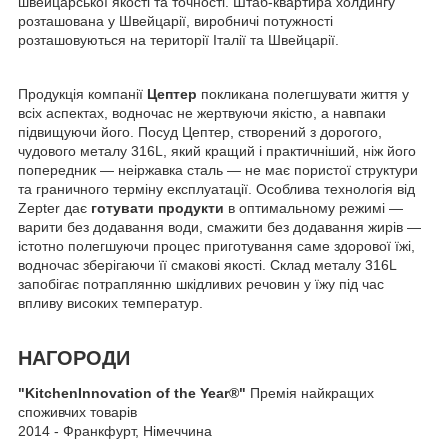
швейцарської якості та точності. Штаб-квартира холдингу
розташована у Швейцарії, виробничі потужності
розташовуються на території Італії та Швейцарії.
Продукція компанії
Цептер
покликана полегшувати життя у
всіх аспектах, водночас не жертвуючи якістю, а навпаки
підвищуючи його. Посуд Цептер, створений з дорогого,
чудового металу 316L, який кращий і практичніший, ніж його
попередник — неіржавка сталь — не має пористої структури
та граничного терміну експлуатації. Особлива технологія від
Zepter дає
готувати продукти
в оптимальному режимі —
варити без додавання води, смажити без додавання жирів —
істотно полегшуючи процес приготування саме здорової їжі,
водночас зберігаючи її смакові якості. Склад металу 316L
запобігає потраплянню шкідливих речовин у їжу під час
впливу високих температур.
НАГОРОДИ
"KitchenInnovation of the Year
®
"
Премія найкращих
споживчих товарів
2014 - Франкфурт, Німеччина