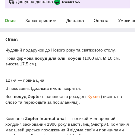
Доступна доставка
Опис
Характеристики
Доставка
Оплата
Умови п
Опис
Чудовий подарунок до Нового року та святкового столу.
Нова фірмова
посуд для олії, соусів
(1000 мл, Ø 10 см,
висота 17.5 см).
127-я — повна ціна
В пакованні. Ідеальна якість покриття.
Вся
посуд Zepter
в наявності в розедолі
Кухня
(тисніть на
слово та переходьте за посиланням).
Компанія
Zepter International
— великий міжнародний
холдинг, заснований 1986 року в місті Лінц (Австрія). Компанія
має швейцарське походження й відома своїми принципами