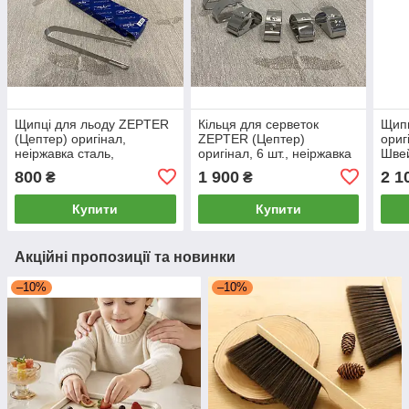
Щипці для льоду ZEPTER
Кільця для серветок
Щипц
(Цептер) оригінал,
ZEPTER (Цептер)
ориг
неіржавка сталь,
оригінал, 6 шт., неіржавка
Шве
Швейцарія
сталь, Швейцарія.
800
1 900
2 1
₴
₴
Купити
Купити
Акційні пропозиції та новинки
–10%
–10%