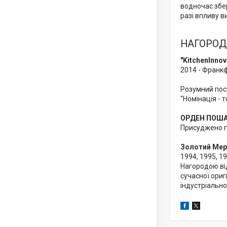
водночас збер
разі впливу в
НАГОРО
"KitchenInnov
2014 - Франк
Розумний пос
"Номінація - 
ОРДЕН ПОШАН
Присуджено па
Золотий Мер
1994, 1995, 19
Нагородою від
сучасної ориг
індустріальног