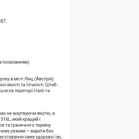
 ВТ.
а посиланням).
ку в місті Лінц (Австрія).
 якості та точності. Штаб-
я на території Італії та
час не жертвуючи якістю, а
316L, який кращий і
ри та граничного терміну
ному режимі — варити без
готування саме здорової їжі,