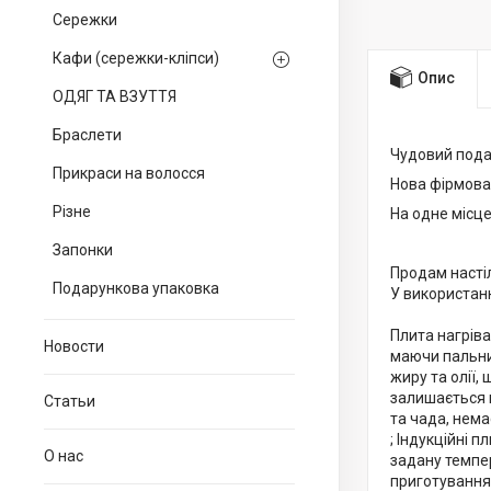
Сережки
Кафи (сережки-кліпси)
Опис
ОДЯГ ТА ВЗУТТЯ
Браслети
Чудовий подар
Прикраси на волосся
Нова фірмова
Різне
На одне місце
Запонки
Продам настіл
Подарункова упаковка
У використанн
Плита нагріва
Новости
маючи пальник
жиру та олії,
залишається 
Статьи
та чада, нема
; Індукційні 
О нас
задану темпе
приготування 