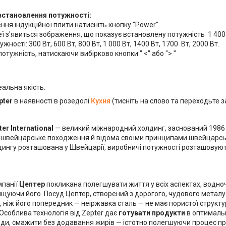
 встановлення потужності:
ення індукційної плити натисніть кнопку "Power".
ї з'явиться зображення, що показує встановлену потужність 1 400
тужності: 300 Вт, 600 Вт, 800 Вт, 1 000 Вт, 1400 Вт, 1700 Вт, 2000 Вт.
отужність, натискаючи вибірково кнопки " <" або "> "
еальна якість.
pter
в наявності в розедолі
Кухня
(тисніть на слово та переходьте з
er International
— великий міжнародний холдинг, заснований 1986 ро
 швейцарське походження й відома своїми принципами швейцарської
ингу розташована у Швейцарії, виробничі потужності розташовуютьс
мпанії
Цептер
покликана полегшувати життя у всіх аспектах, водно
щуючи його. Посуд Цептер, створений з дорогого, чудового металу 
 ніж його попередник — неіржавка сталь — не має пористої структу
 Особлива технологія від Zepter дає
готувати продукти
в оптималь
ди, смажити без додавання жирів — істотно полегшуючи процес при