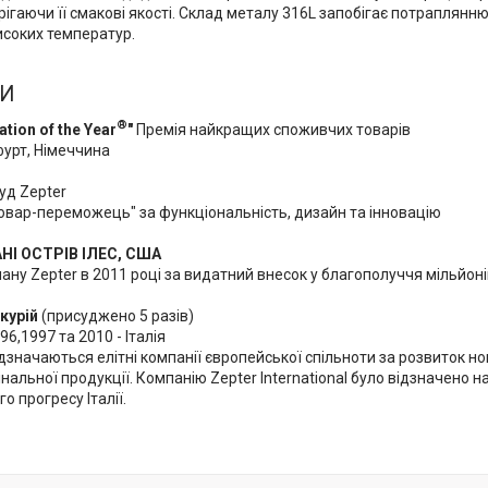
ігаючи її смакові якості. Склад металу 316L запобігає потраплянню
исоких температур.
ДИ
®
ation of the Year
"
Премія найкращих споживчих товарів
фурт, Німеччина
уд Zepter
товар-переможець" за функціональність, дизайн та інновацію
І ОСТРІВ ІЛЕС, США
ну Zepter в 2011 році за видатний внесок у благополуччя мільйон
курій
(присуджено 5 разів)
96,1997 та 2010 - Італія
значаються елітні компанії європейської спільноти за розвиток но
інальної продукції. Компанію Zepter International було відзначено 
о прогресу Італії.