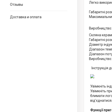
Легко викори
Отзывы
Габаритні розм
Максимальний
Доставка и оплата
Виробництво:
Скляна керамі
Габаритні розм
Діаметр індук
Діапазон темп
Діапазон пот
Виробництво:
Інструкція д
Увімкніть ін
Увімкніть пр
блимати лого
від'єднатися.
Функції приг