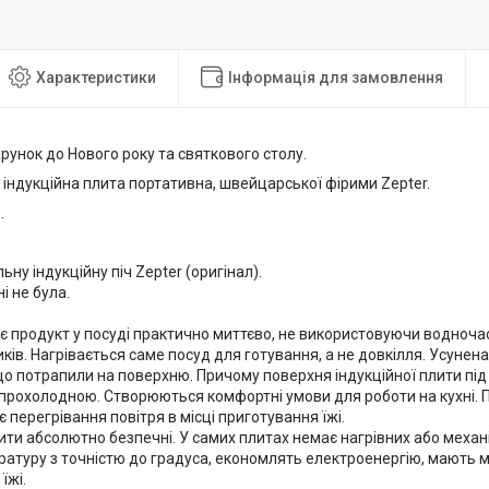
Характеристики
Інформація для замовлення
унок до Нового року та святкового столу.
 індукційна плита портативна, швейцарської фірими Zepter.
.
ьну індукційну піч Zepter (оригінал).
і не була.
є продукт у посуді практично миттєво, не використовуючи водночас
ів. Нагрівається саме посуд для готування, а не довкілля. Усунена 
 що потрапили на поверхню. Причому поверхня індукційної плити під
прохолодною. Створюються комфортні умови для роботи на кухні. 
є перегрівання повітря в місці приготування їжі.
плити абсолютно безпечні. У самих плитах немає нагрівних або меха
ратуру з точністю до градуса, економлять електроенергію, мають м
їжі.