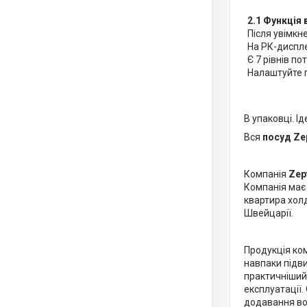
2.1 Функція
Після увімкн
На РК-диспле
Є 7 рівнів по
Налаштуйте п
В упаковці. Ід
Вся
посуд Ze
Компанія
Zept
Компанія має
квартира холд
Швейцарії.
Продукція ко
навпаки підви
практичніший,
експлуатації.
додавання во