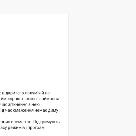
 відкритого полум'я й не
ймовірність опіків і займання
 час зіткнення з нею
Під час смаження немає диму
нічних елементів. Підтримують
асу режимів і програм