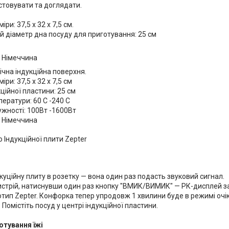
стовувати та доглядати.
іри: 37,5 х 32 х 7,5 см.
 діаметр дна посуду для приготування: 25 см
 Німеччина
чна індукційна поверхня.
іри: 37,5 х 32 х 7,5 см
ційної пластини: 25 см
ератури: 60 C -240 C
ужності: 100Вт -1600Вт
 Німеччина
о Індукційної плити Zepter
дкуційну плиту в розетку — вона один раз подасть звуковий сигнал.
истрій, натиснувши один раз кнопку "ВМИК/ВИМИК" — РК-дисплей з
тип Zepter. Конфорка тепер упродовж 1 хвилини буде в режимі очі
 Помістіть посуд у центрі індукційної пластини.
отування їжі