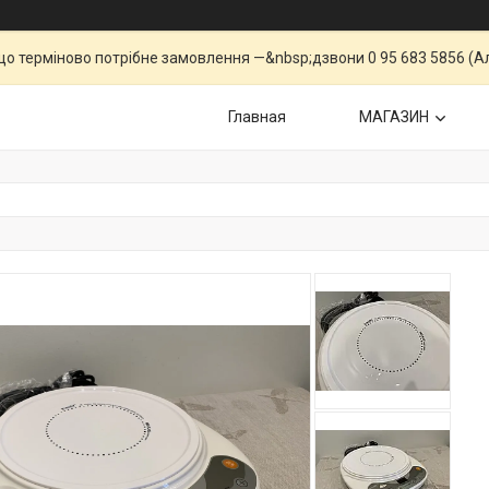
що терміново потрібне замовлення —&nbsp;дзвони 0 95 683 5856 (Ал
Главная
МАГАЗИН