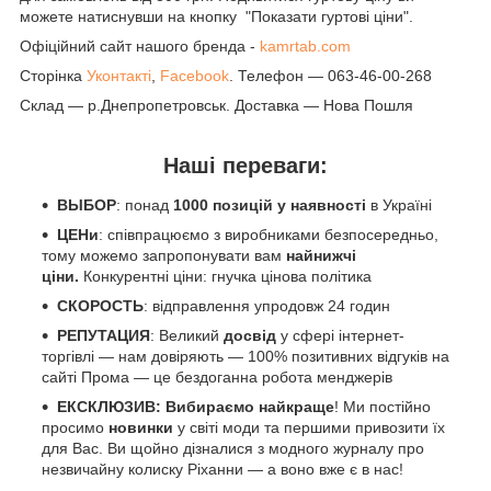
можете натиснувши на кнопку "Показати гуртові ціни".
Офіційний сайт нашого бренда -
kamrtab.com
Сторінка
Уконтакті
,
Facebook
. Телефон — 063-46-00-268
Склад — р.Днепропетровськ. Доставка — Нова Пошля
Наші переваги:
ВЫБОР
: понад
1000 позицій у наявності
в Україні
ЦЕНи
: співпрацюємо з виробниками безпосередньо,
тому можемо запропонувати вам
найнижчі
ціни.
Конкурентні ціни: гнучка цінова політика
СКОРОСТЬ
: відправлення упродовж 24 годин
РЕПУТАЦИЯ
: Великий
досвід
у сфері інтернет-
торгівлі — нам довіряють — 100% позитивних відгуків на
сайті Прома — це бездоганна робота менджерів
ЕКСКЛЮЗИВ: Вибираємо найкраще
! Ми постійно
просимо
новинки
у світі моди та першими привозити їх
для Вас. Ви щойно дізналися з модного журналу про
незвичайну колиску Ріханни — а воно вже є в нас!