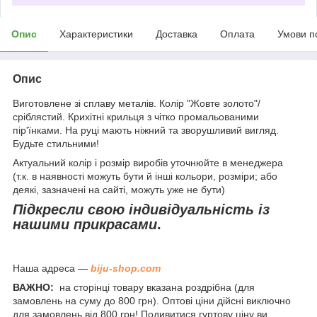
Опис
Характеристики
Доставка
Оплата
Умови п
Опис
Виготовлене зі сплаву металів. Колір "Жовте золото"/
сріблястий. Крихітні крильця з чітко промальованими
пір'їнками. На руці мають ніжний та зворушливий вигляд.
Будьте стильними!
Актуальний колір і розмір виробів уточнюйте в менеджера
(т.к. в наявності можуть бути й інші кольори, розміри; або
деякі, зазначені на сайті, можуть уже не бути)
Підкресли свою індивідуальність із
нашими прикрасами
.
Наша адреса —
biju-shop.com
ВАЖНО:
на сторінці товару вказана роздрібна (для
замовлень на суму до 800 грн). Оптові ціни дійсні виключно
для замовлень від 800 грн! Подивитися гуртову ціну ви