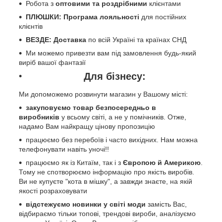
Робота з
оптовими та роздрібними
клієнтами
ПЛЮШКИ: Програма лояльності
для постійних
клієнтів
ВЕЗДЕ: Доставка
по всій Україні та країнах СНД
Ми можемо привезти вам під замовлення будь-який
виріб вашої фантазії
Для бізнесу:
Ми допоможемо розвинути магазин у Вашому місті:
закуповуємо товар безпосередньо в
виробників
у всьому світі, а не у помічників. Отже,
надамо Вам найкращу цінову пропозицію
працюємо без перебоїв і часто вихідних. Нам можна
телефонувати навіть уночі!!
працюємо як із Китаїм, так і з
Європою й Америкою
.
Тому не спотворюємо інформацію про якість виробів.
Ви не купуєте "кота в мішку", а завжди знаєте, на якій
якості розраховувати
відстежуємо новинки у світі моди
замість Вас,
відбираємо тільки топові, трендові вироби, аналізуємо