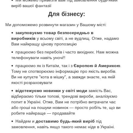
Ми можемо привезти вам під замовлення будь-який
виріб вашої фантазії
Для бізнесу:
Ми допоможемо розвинути магазин у Вашому місті:
закуповуємо товар безпосередньо в
виробників
у всьому світі, а не вудлищ. Отже, надамо
Вам найкращу цінову пропозицію
працюємо без перебоїв і часто вихідних. Нам можна
телефонувати навіть уночі!!
працюємо як із Китаїм, так і з
Європою й Америкою
.
Тому не спотворюємо інформацію про якість виробів.
Ви не купуєте "кота в мішку", а завжди знаєте, на якій
якості розраховувати
відстежуємо новинки у світі моди
замість Вас,
відбираємо тільки топові, трендові вироби, аналізуємо
попит в Україні. Отже, Вам не потрібно витрачати час
або гроші на пошуки новинок — просто робіть те, що ви
робите найкраще — продавайте
Найдем и
доставимо будь-який виріб
під
замовлення, навіть якщо такого немає ніде в Україні.