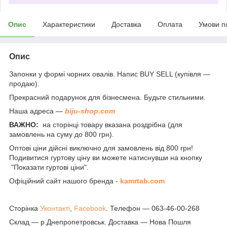
Опис
Характеристики
Доставка
Оплата
Умови п
Опис
Запонки у формі чорних овалів. Напис BUY SELL (купівля —
продаю).
Прекрасний подарунок для бізнесмена. Будьте стильними.
Наша адреса —
biju-shop.com
ВАЖНО:
на сторінці товару вказана роздрібна (для
замовлень на суму до 800 грн).
Оптові ціни дійсні виключно для замовлень від 800 грн!
Подивитися гуртову ціну ви можете натиснувши на кнопку
"Показати гуртові ціни".
Офіційний сайт нашого бренда -
kamrtab.com
Сторінка
Уконтакті
,
Facebook
. Телефон — 063-46-00-268
Склад — р.Днепропетровськ. Доставка — Нова Пошля