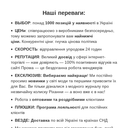
Наші переваги:
ВЫБОР
: понад
1000 позицій у наявності
в Україні
ЦЕНи
: співпрацюємо з виробниками безпосередньо,
тому можемо запропонувати вам
найнижчі
ціни.
Конкурентні ціни: гнучка цінова політика
СКОРОСТЬ
: відправлення упродовж 24 годин
РЕПУТАЦИЯ
: Великий
досвід
у сфері інтернет-
торгівлі — нам довіряють — 100% позитивних відгуків на
сайті Прома — це бездоганна робота менджерів
ЕКСКЛЮЗИВ: Вибираємо найкраще
! Ми постійно
просимо
новинки
у світі моди та першими привозити їх
для Вас. Ви тільки дізналися з модного журналу про
незвичайну колиску Ріханни — а воно вже є в нас!
Робота з
оптовими та роздрібними
клієнтами
ПЛЮШКИ: Програма лояльності
для постійних
клієнтів
ВЕЗДЕ: Доставка
по всій Україні та країнах СНД