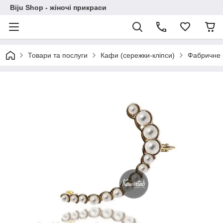
Biju Shop - жіночі прикраси
Товари та послуги
Кафи (сережки-кліпси)
Фабричне в