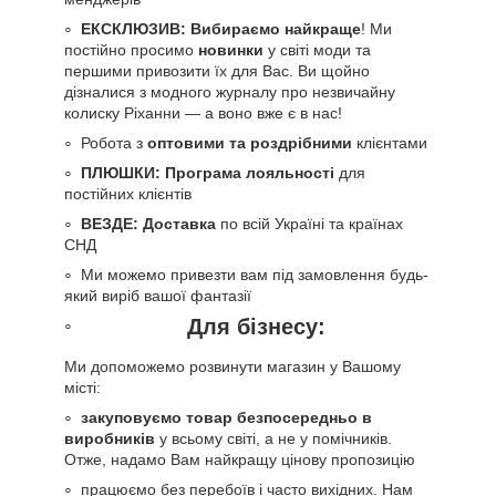
ЕКСКЛЮЗИВ: Вибираємо найкраще
! Ми
постійно просимо
новинки
у світі моди та
першими привозити їх для Вас. Ви щойно
дізналися з модного журналу про незвичайну
колиску Ріханни — а воно вже є в нас!
Робота з
оптовими та роздрібними
клієнтами
ПЛЮШКИ: Програма лояльності
для
постійних клієнтів
ВЕЗДЕ: Доставка
по всій Україні та країнах
СНД
Ми можемо привезти вам під замовлення будь-
який виріб вашої фантазії
Для бізнесу:
Ми допоможемо розвинути магазин у Вашому
місті:
закуповуємо товар безпосередньо в
виробників
у всьому світі, а не у помічників.
Отже, надамо Вам найкращу цінову пропозицію
працюємо без перебоїв і часто вихідних. Нам