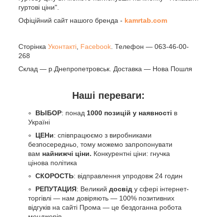
гуртові ціни".
Офіційний сайт нашого бренда -
kamrtab.com
Сторінка
Уконтакті
,
Facebook
. Телефон — 063-46-00-
268
Склад — р.Днепропетровськ. Доставка — Нова Пошля
Наші переваги:
ВЫБОР
: понад
1000 позицій у наявності
в
Україні
ЦЕНи
: співпрацюємо з виробниками
безпосередньо, тому можемо запропонувати
вам
найнижчі ціни.
Конкурентні ціни: гнучка
цінова політика
СКОРОСТЬ
: відправлення упродовж 24 годин
РЕПУТАЦИЯ
: Великий
досвід
у сфері інтернет-
торгівлі — нам довіряють — 100% позитивних
відгуків на сайті Прома — це бездоганна робота
менджерів