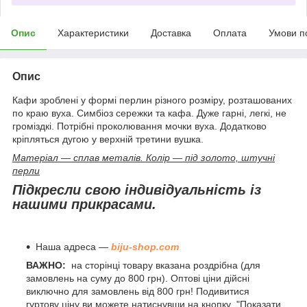
Опис
Характеристики
Доставка
Оплата
Умови п
Опис
Кафи зроблені у формі перлин різного розміру, розташованих
по краю вуха. Симбіоз сережки та кафа. Дуже гарні, легкі, не
громіздкі. Потрібні проколювання мочки вуха. Додатково
кріпляться дугою у верхній третини вушка.
Матеріал — сплав металів. Колір — під золото, штучні
перли
Підкресли свою індивідуальність із
нашими прикрасами.
Наша адреса —
biju-shop.com
ВАЖНО:
на сторінці товару вказана роздрібна (для
замовлень на суму до 800 грн). Оптові ціни дійсні
виключно для замовлень від 800 грн! Подивитися
гуртову ціну ви можете натиснувши на кнопку "Показати