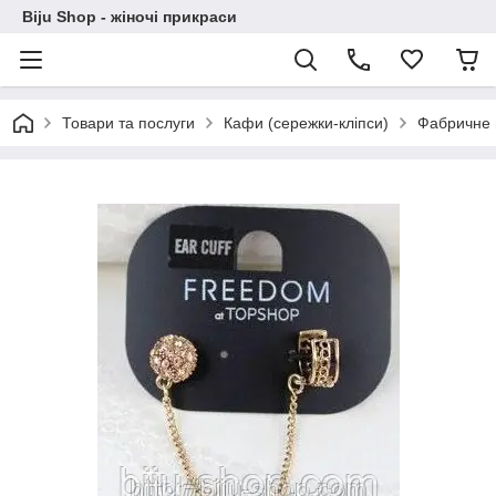
Biju Shop - жіночі прикраси
Товари та послуги
Кафи (сережки-кліпси)
Фабричне в