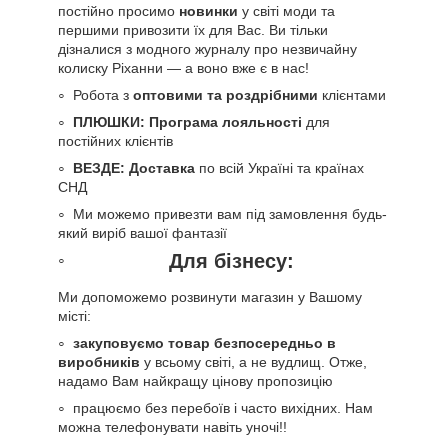
постійно просимо
новинки
у світі моди та
першими привозити їх для Вас. Ви тільки
дізналися з модного журналу про незвичайну
колиску Ріханни — а воно вже є в нас!
Робота з
оптовими та роздрібними
клієнтами
ПЛЮШКИ: Програма лояльності
для
постійних клієнтів
ВЕЗДЕ: Доставка
по всій Україні та країнах
СНД
Ми можемо привезти вам під замовлення будь-
який виріб вашої фантазії
Для бізнесу:
Ми допоможемо розвинути магазин у Вашому
місті:
закуповуємо товар безпосередньо в
виробників
у всьому світі, а не вудлищ. Отже,
надамо Вам найкращу цінову пропозицію
працюємо без перебоїв і часто вихідних. Нам
можна телефонувати навіть уночі!!