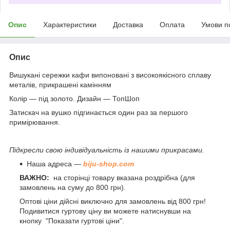
Опис
Характеристики
Доставка
Оплата
Умови п
Опис
Вишукані сережки кафи випоновані з високоякісного сплаву
металів, прикрашені камінням
Колір — під золото. Дизайн — ТопШоп
Затискач на вушко підгинається один раз за першого
примірювання.
Підкресли свою індивідуальність із нашими прикрасами.
Наша адреса —
biju-shop.com
ВАЖНО:
на сторінці товару вказана роздрібна (для
замовлень на суму до 800 грн).
Оптові ціни дійсні виключно для замовлень від 800 грн!
Подивитися гуртову ціну ви можете натиснувши на
кнопку "Показати гуртові ціни".