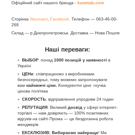
Офіційний сайт нашого бренда -
kamrtab.com
Сторінка
Уконтакті
,
Facebook
. Телефон — 063-46-00-
268
Склад — р.Днепропетровськ. Доставка — Нова Пошля
Наші переваги:
ВЫБОР
: понад
1000 позицій у наявності
в
Україні
ЦЕНи
: співпрацюємо з виробниками
безпосередньо, тому можемо запропонувати
вам
найнижчі ціни.
Конкурентні ціни: гнучка
цінова політика
СКОРОСТЬ
: відправлення упродовж 24 годин
РЕПУТАЦИЯ
: Великий
досвід
у сфері інтернет-
торгівлі — нам довіряють — 100% позитивних
відгуків на сайті Прома — це бездоганна робота
менджерів
ЕКСКЛЮЗИВ: Вибираємо найкраще
! Ми