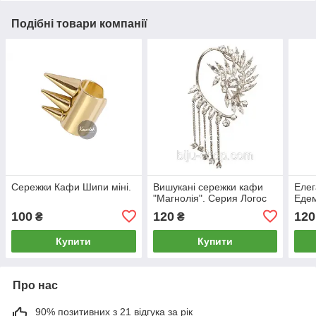
Подібні товари компанії
Сережки Кафи Шипи міні.
Вишукані сережки кафи
Елег
"Магнолія". Серия Логос
Едем
100
120
120
₴
₴
Купити
Купити
Про нас
90% позитивних з 21 відгука за рік