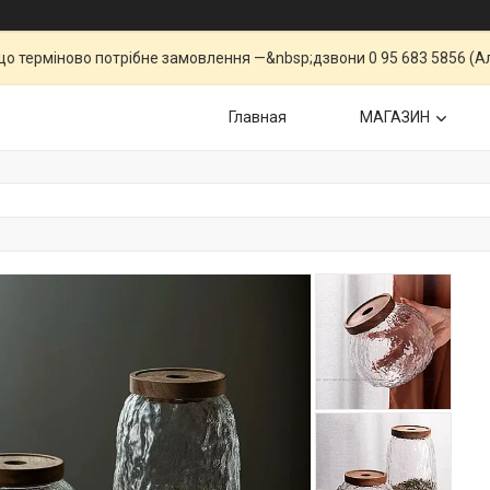
що терміново потрібне замовлення —&nbsp;дзвони 0 95 683 5856 (Ал
Главная
МАГАЗИН