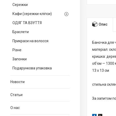
Сережки
Кафи (сережки-кліпси)
ОДЯГ ТА ВЗУТТЯ
Опис
Браслети
Прикраси на волосся
Баночка для ч
матеріал: скл
Різне
кришка: дерев
Запонки
об'єм — 1300 
Подарункова упаковка
13 х 13 см
Новости
стильна склян
Статьи
За запитом по
О нас