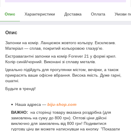
Опис
Характеристики
Доставка
Оплата
Умови п
Опис
Запонки на комір. Ланцюжок жовтого кольору. Ексклюзив.
Матеріал — сплав, покритий кольоровою глазур'ю.
Екстравагантні запонки на комір Forever 21 у формі крил.
Колір синій/чорний. Виконані зі сплаву металів.
Ідеально підійдуть для прогулянки містом, вечірки, а також
прикрасять ваше офісне вбрання. Висока якість. Дуже гарні,
ошатні.
Будьте в тренді!
Наша адреса —
biju-shop.com
ВАЖНО:
на сторінці товару вказана роздрібна (для
замовлень на суму до 800 грн). Оптові ціни дійсні
виключно для замовлень від 800 грн! Подивитися
гуртову ціну ви можете натиснувши на кнопку "Показати