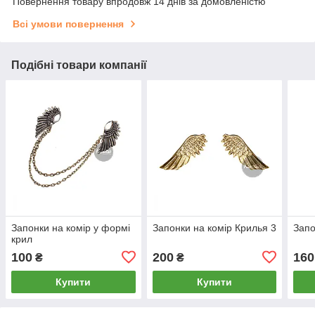
Повернення товару впродовж 14 днів за домовленістю
Всі умови повернення
Подібні товари компанії
Запонки на комір у формі
Запонки на комір Крилья 3
Запо
крил
100
200
160
₴
₴
Купити
Купити