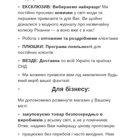
ЕКСКЛЮЗИВ: Вибираємо найкраще
! Ми
постійно просимо
новинки
у світі моди та
першими привозити їх для Вас. Ви щойно
дізналися з модного журналу про незвичайну
колиску Ріханни — а воно вже є в нас!
Робота з
оптовими та роздрібними
клієнтами
ПЛЮШКИ: Програма лояльності
для
постійних клієнтів
ВЕЗДЕ: Доставка
по всій Україні та країнах
СНД
Ми можемо привезти вам під замовлення будь-
який виріб вашої фантазії
Для бізнесу:
Ми допоможемо розвинути магазин у Вашому
місті:
закуповуємо товар безпосередньо в
виробників
у всьому світі, а не у помічників.
Отже, надамо Вам найкращу цінову пропозицію
працюємо без перебоїв і часто вихідних. Нам