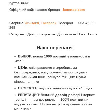
гуртові ціни".
Офіційний сайт нашого бренда -
kamrtab.com
Сторінка
Уконтакті
,
Facebook
. Телефон — 063-46-00-
268
Склад — р.Днепропетровськ. Доставка — Нова Пошля
Наші переваги:
ВЫБОР
: понад
1000 позицій у наявності
в
Україні
ЦЕНи
: співпрацюємо з виробниками
безпосередньо, тому можемо запропонувати
вам
найнижчі ціни.
Конкурентні ціни: гнучка
цінова політика
СКОРОСТЬ
: відправлення упродовж 24 годин
РЕПУТАЦИЯ
: Великий
досвід
у сфері інтернет-
торгівлі — нам довіряють — 100% позитивних
відгуків на сайті Прома — це бездоганна робота
менджерів