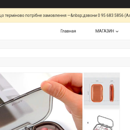
що терміново потрібне замовлення —&nbsp;дзвони 0 95 683 5856 (Ал
Главная
МАГАЗИН