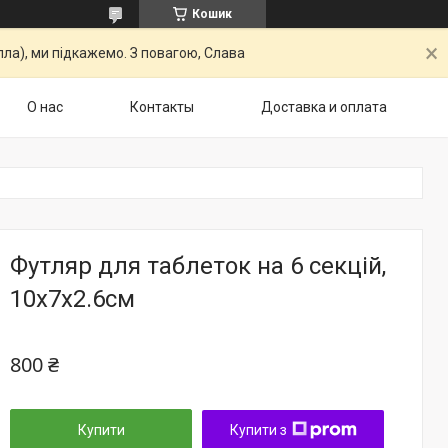
Кошик
ла), ми підкажемо. З повагою, Слава
О нас
Контакты
Доставка и оплата
Футляр для таблеток на 6 секцій,
10х7х2.6см
800 ₴
Купити
Купити з