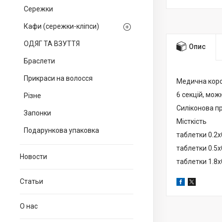
Сережки
Кафи (сережки-кліпси)
ОДЯГ ТА ВЗУТТЯ
Опис
Браслети
Прикраси на волосся
Медична коро
6 секцій, мож
Різне
Силіконова п
Запонки
Місткість
Подарункова упаковка
таблетки 0.2х
таблетки 0.5х
Новости
таблетки 1.8х
Статьи
О нас