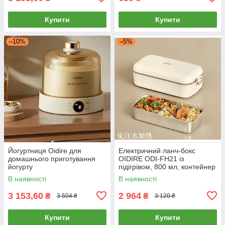
Купити
Купити
–10%
–5%
Йогуртниця Oidire для
Електричний ланч-бокс
домашнього приготування
OIDIRE ODI-FH21 із
йогурту
підігрівом, 800 мл, контейнер
із нержавіючої сталі, 45 Вт
В наявності
В наявності
3 153,60
2 964
₴
₴
3 504 ₴
3 120 ₴
Купити
Купити