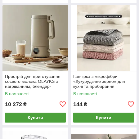
Пристрій для приготування
Ганчірка з мікрофібри
соєвого молока OLAYKS з
«Кукурудзяне зерно» для
нагріванням, блендер-
кухні та прибирання
соєварка, 1 л
В наявності
В наявності
10 272
144
₴
₴
Купити
Купити