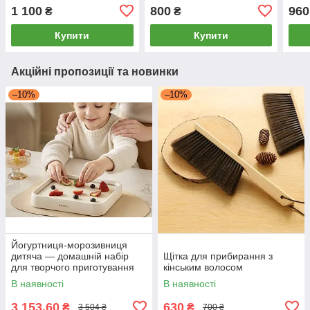
круг
1 100
800
960
₴
₴
Купити
Купити
Акційні пропозиції та новинки
–10%
–10%
Йогуртниця-морозивниця
дитяча — домашній набір
Щітка для прибирання з
для творчого приготування
кінським волосом
морозива та смаженого
В наявності
В наявності
йогурту без електрики, Oidire
3 153,60
630
₴
₴
3 504 ₴
700 ₴