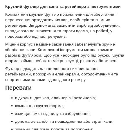
Круглий футляр для капи та ретейнера з інструментами
Компактний круглий футляр призначений для зберігання і
перенесення ортодонтичних кап, елайнерів та знімних
ретейнерів. Він допомагає захистити виріб від забруднення,
випадкового пошкодження та втрати вдома, на роботі, у
подорожі або під час тренувань.
Міцний корпус і надійне закривання забезпечують зручне
зберігання капи. Комплектні інструменти можна тримати
разом із футляром, щоб усе необхідне було під рукою. Кругла
форма займає небагато місця в сумці, рюкзаку або кишені.
Футляр підходить для щоденного використання з
ретейнерами, прозорими елайнерами, ортодонтичними та
спортивними капами відповідного розміру.
Переваги
підходить для кап, елайнерів і ретейнерів;
компактна кругла форма;
захищає вміст від пилу та забруднення;
допомагає запобігти пошкодженню або втраті капи;
зручний для дому, роботи та подорожей;