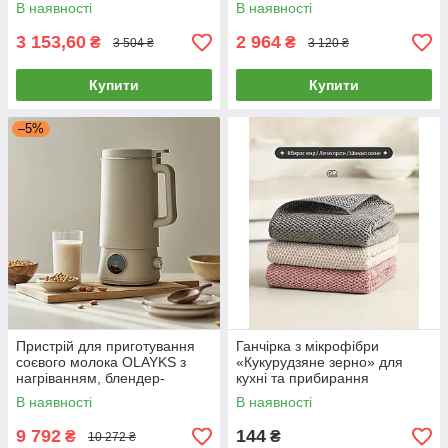
із нержавіючої сталі, 45 Вт
В наявності
В наявності
3 153,60
2 964
₴
₴
3 504 ₴
3 120 ₴
Купити
Купити
–5%
Пристрій для приготування
Ганчірка з мікрофібри
соєвого молока OLAYKS з
«Кукурудзяне зерно» для
нагріванням, блендер-
кухні та прибирання
соєварка, 1 л
В наявності
В наявності
9 792
144
₴
₴
10 272 ₴