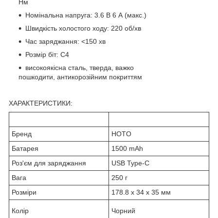
Нм
Номінальна напруга: 3.6 В 6 А (макс.)
Швидкість холостого ходу: 220 об/хв
Час заряджання: <150 хв
Розмір біт: C4
високоякісна сталь, тверда, важко
пошкодити, антикорозійним покриттям
ХАРАКТЕРИСТИКИ:
Бренд
HOTO
Батарея
1500 mAh
Роз'єм для заряджання
USB Type-C
Вага
250 г
Розміри
178.8 x 34 x 35 мм
Колір
Чорний