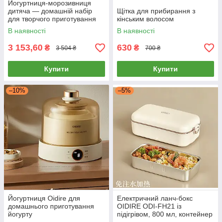
Йогуртниця-морозивниця
дитяча — домашній набір
Щітка для прибирання з
для творчого приготування
кінським волосом
морозива та смаженого
В наявності
В наявності
йогурту без електрики, Oidire
3 153,60
630
₴
₴
3 504 ₴
700 ₴
Купити
Купити
–10%
–5%
Йогуртниця Oidire для
Електричний ланч-бокс
домашнього приготування
OIDIRE ODI-FH21 із
йогурту
підігрівом, 800 мл, контейнер