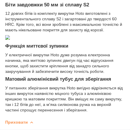
Біти завдовжки 50 мм зі сплаву S2
12 довгих бітів із комплекту викрутки Hoto виготовлені з
інструментального сплаву S2 і загартовані до твердості 60
HRC. Крім того, всі вони зроблені з максимальною точністю й
мають нікельоване покриття для захисту від корозії.
Функція миттєвої зупинки
У електричної викрутки Hoto дуже розумна електронна
начинка, яка миттєво зупиняє двигун під час відпускання
кнопки, щоб захистити кріплення від занадто сильного
закручування й забезпечити високу точність роботи.
Матовий алюмінієвий тубус для зберігання
У питаннях зберігання викрутка Hoto вигідно відрізняється від
інших викруток наявністю міцного тубуса з алюмінієвою
кришкою та матовим покриттям. Він вміщує як саму викрутку,
так і 12 бітів до неї, а м'яка силіконова ручка на верхній
частині спрощує перенесення і зберігання.
Приховати