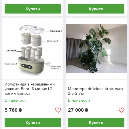
Купити
Купити
Йогуртниця з керамічними
чашами Bear: 6 малих і 2
Монстера deliciosa гігантська
великі ємності
2,5-2,7м
В наявності
В наявності
5 760
27 000
₴
₴
Купити
Купити