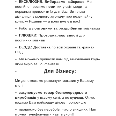
ЕКСКЛЮЗИВ: Вибираємо найкраще
! Ми
постійно просимо
новинки
у світі моди та
першими привозити їх для Вас. Ви тільки
дізналися з модного журналу про незвичайну
колиску Ріханни — а воно вже є в нас!
Робота з
оптовими та роздрібними
клієнтами
ПЛЮШКИ: Програма лояльності
для
постійних клієнтів
ВЕЗДЕ: Доставка
по всій Україні та країнах
СНД
Ми можемо привезти вам під замовлення будь-
який виріб вашої фантазії
Для бізнесу:
Ми допоможемо розвинути магазин у Вашому
місті:
закуповуємо товар безпосередньо в
виробників
у всьому світі, а не вудлищ. Отже,
надамо Вам найкращу цінову пропозицію
працюємо без перебоїв і часто вихідних. Нам
можна телефонувати навіть уночі!!