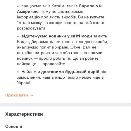
працюємо як із Китаїм, так і з
Європою й
Америкою
. Тому не спотворюємо
інформацію про якість виробів. Ви не купуєте
"кота в мішку", а завжди знаєте, на якій якості
розраховувати
відстежуємо новинки у світі моди
замість
Вас, відбираємо тільки топові, трендові вироби,
аналізуємо попит в Україні. Отже, Вам не
потрібно витрачати час або гроші на пошуки
новинок — просто робіть те, що ви робите
найкраще — продавайте
Найдем и
доставимо будь-який виріб
під
замовлення, навіть якщо такого немає ніде в
Україні.
Приховати
Характеристики
Основні