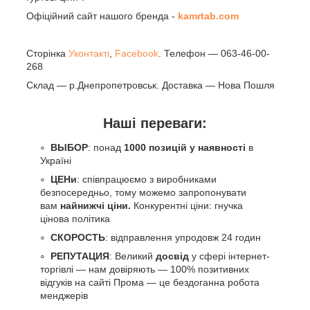
Офіційний сайт нашого бренда -
kamrtab.com
Сторінка
Уконтакті
,
Facebook
. Телефон — 063-46-00-
268
Склад — р.Днепропетровськ. Доставка — Нова Пошля
Наші переваги:
ВЫБОР
: понад
1000 позицій у наявності
в
Україні
ЦЕНи
: співпрацюємо з виробниками
безпосередньо, тому можемо запропонувати
вам
найнижчі ціни.
Конкурентні ціни: гнучка
цінова політика
СКОРОСТЬ
: відправлення упродовж 24 годин
РЕПУТАЦИЯ
: Великий
досвід
у сфері інтернет-
торгівлі — нам довіряють — 100% позитивних
відгуків на сайті Прома — це бездоганна робота
менджерів