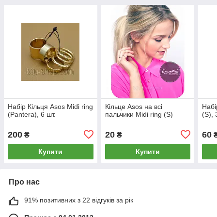
Набір Кільця Asos Midi ring
Кільце Asos на всі
Набі
(Pantera), 6 шт.
пальчики Midi ring (S)
(S), 
200
20
60
₴
₴
Купити
Купити
Про нас
91% позитивних з 22 відгуків за рік