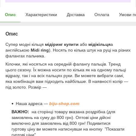
Опис
Характеристики
Доставка
Оплата
Умови п
Опис
Супер модні кільця
мідіринг купити
або
мідікільця
а
англійською
Midi ring
). Носять по кілька штук на руці на різних
фалангах пальчика.
Кілочки, які носяться на середній фалангу пальців. Тренд
цього сезону. Їх можна носити по кілька як на одному пальці
відразу, так і на всіх пальцях руки. Ви можете вибрати самі,
яка комбінація вам підходить найбільше. В наявності колір —
під золото. Розмір —
Наша адреса —
biju-shop.com
ВАЖНО:
на сторінці товару вказана роздрібна (для
замовлень на суму до 800 грн). Оптові ціни дійсні
виключно для замовлень від 800 грн! Подивитися
гуртову ціну ви можете натиснувши на кнопку "Показати
гуртові ціни".