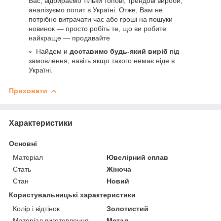
Вас, відбираємо тільки топові, трендові вироби,
аналізуємо попит в Україні. Отже, Вам не
потрібно витрачати час або гроші на пошуки
новинок — просто робіть те, що ви робите
найкраще — продавайте
Найдем и
доставимо будь-який виріб
під
замовлення, навіть якщо такого немає ніде в
Україні.
Приховати
Характеристики
Основні
Матеріал
Ювелірний сплав
Стать
Жіноча
Стан
Новий
Користувальницькі характеристики
Колір і відтінок
Золотистий
Матеріал виготовлення
Метал