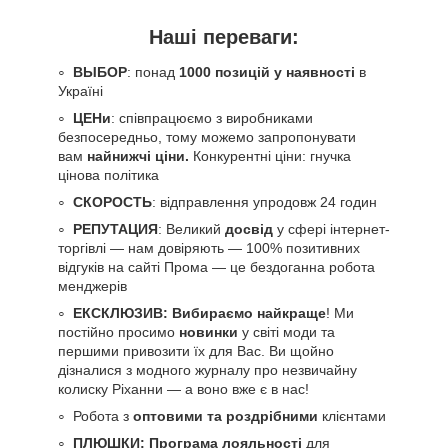
Наші переваги:
ВЫБОР
: понад
1000 позицій у наявності
в
Україні
ЦЕНи
: співпрацюємо з виробниками
безпосередньо, тому можемо запропонувати
вам
найнижчі ціни.
Конкурентні ціни: гнучка
цінова політика
СКОРОСТЬ
: відправлення упродовж 24 годин
РЕПУТАЦИЯ
: Великий
досвід
у сфері інтернет-
торгівлі — нам довіряють — 100% позитивних
відгуків на сайті Прома — це бездоганна робота
менджерів
ЕКСКЛЮЗИВ: Вибираємо найкраще
! Ми
постійно просимо
новинки
у світі моди та
першими привозити їх для Вас. Ви щойно
дізналися з модного журналу про незвичайну
колиску Ріханни — а воно вже є в нас!
Робота з
оптовими та роздрібними
клієнтами
ПЛЮШКИ: Програма лояльності
для