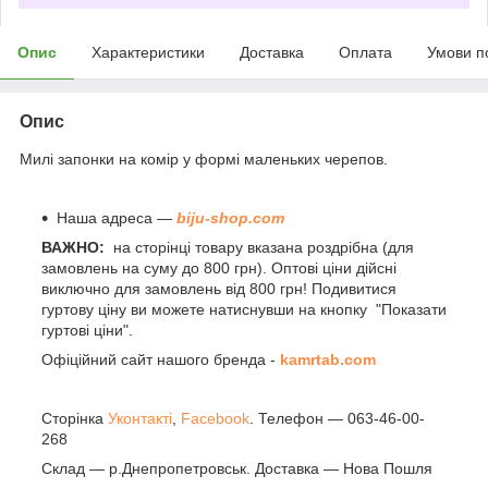
Опис
Характеристики
Доставка
Оплата
Умови п
Опис
Милі запонки на комір у формі маленьких черепов.
Наша адреса —
biju-shop.com
ВАЖНО:
на сторінці товару вказана роздрібна (для
замовлень на суму до 800 грн). Оптові ціни дійсні
виключно для замовлень від 800 грн! Подивитися
гуртову ціну ви можете натиснувши на кнопку "Показати
гуртові ціни".
Офіційний сайт нашого бренда -
kamrtab.com
Сторінка
Уконтакті
,
Facebook
. Телефон — 063-46-00-
268
Склад — р.Днепропетровськ. Доставка — Нова Пошля