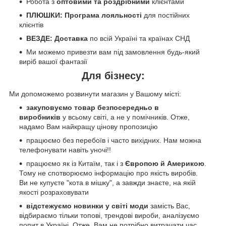
Робота з
оптовими та роздрібними
клієнтами
ПЛЮШКИ: Програма лояльності
для постійних
клієнтів
ВЕЗДЕ: Доставка
по всій Україні та країнах СНД
Ми можемо привезти вам під замовлення будь-який
виріб вашої фантазії
Для бізнесу:
Ми допоможемо розвинути магазин у Вашому місті:
закуповуємо товар безпосередньо в
виробників
у всьому світі, а не у помічників. Отже,
надамо Вам найкращу цінову пропозицію
працюємо без перебоїв і часто вихідних. Нам можна
телефонувати навіть уночі!!
працюємо як із Китаїм, так і з
Європою й Америкою
.
Тому не спотворюємо інформацію про якість виробів.
Ви не купуєте "кота в мішку", а завжди знаєте, на якій
якості розраховувати
відстежуємо новинки у світі моди
замість Вас,
відбираємо тільки топові, трендові вироби, аналізуємо
попит в Україні. Отже, Вам не потрібно витрачати час