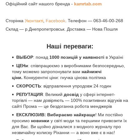
Офіційний сайт нашого бренда -
kamrtab.com
Сторінка
Уконтакті
,
Facebook
. Телефон — 063-46-00-268
Склад — р.Днепропетровськ. Доставка — Нова Пошля
Наші переваги:
ВЫБОР
: понад
1000 позицій у наявності
в Україні
ЦЕНи
: співпрацюємо з виробниками безпосередньо,
тому можемо запропонувати вам
найнижчі
ціни.
Конкурентні ціни: гнучка цінова політика
СКОРОСТЬ
: відправлення упродовж 24 годин
РЕПУТАЦИЯ
: Великий
досвід
у сфері інтернет-
торгівлі — нам довіряють — 100% позитивних відгуків на
сайті Прома — це бездоганна робота менджерів
ЕКСКЛЮЗИВ: Вибираємо найкраще
! Ми постійно
просимо
новинки
у світі моди та першими привозити їх
для Вас. Ви щойно дізналися з модного журналу про
незвичайну колиску Ріханни — а воно вже є в нас!