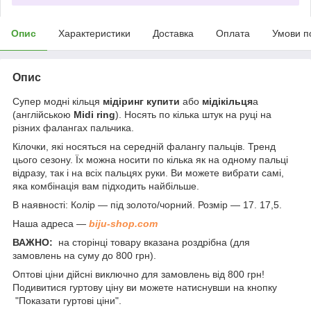
Опис
Характеристики
Доставка
Оплата
Умови п
Опис
Супер модні кільця
мідіринг купити
або
мідікільця
а
(англійською
Midi ring
). Носять по кілька штук на руці на
різних фалангах пальчика.
Кілочки, які носяться на середній фалангу пальців. Тренд
цього сезону. Їх можна носити по кілька як на одному пальці
відразу, так і на всіх пальцях руки. Ви можете вибрати самі,
яка комбінація вам підходить найбільше.
В наявності: Колір — під золото/чорний. Розмір — 17. 17,5.
Наша адреса —
biju-shop.com
ВАЖНО:
на сторінці товару вказана роздрібна (для
замовлень на суму до 800 грн).
Оптові ціни дійсні виключно для замовлень від 800 грн!
Подивитися гуртову ціну ви можете натиснувши на кнопку
"Показати гуртові ціни".