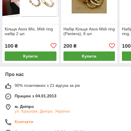
Кільця Аsos Mix, Midi ring
Набір Кільця Asos Midi ring
Набі
набір 2 шт.
(Pantera), 6 шт.
ring,
100
200
100
₴
₴
Купити
Купити
Про нас
90% позитивних з 21 відгука за рік
Працює з 04.01.2013
м. Дніпро
ул. Красная, Дніпро, Україна
Контакти