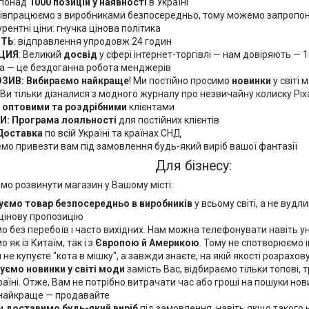
 понад
1000 позицій у наявності
в Україні
співпрацюємо з виробниками безпосередньо, тому можемо запропо
рентні ціни: гнучка цінова політика
СТЬ
: відправлення упродовж 24 годин
ЦИЯ
: Великий
досвід
у сфері інтернет-торгівлі — нам довіряють — 
ма — це бездоганна робота менджерів
ЗИВ: Вибираємо найкраще
! Ми постійно просимо
новинки
у світі
. Ви тільки дізналися з модного журналу про незвичайну колиску Ріх
з
оптовими та роздрібними
клієнтами
: Програма лояльності
для постійних клієнтів
Доставка
по всій Україні та країнах СНД
о привезти вам під замовлення будь-який виріб вашої фантазії
Для бізнесу:
о розвинути магазин у Вашому місті:
уємо товар безпосередньо в виробників
у всьому світі, а не вуд
цінову пропозицію
 без перебоїв і часто вихідних. Нам можна телефонувати навіть уно
як із Китаїм, так і з
Європою й Америкою
. Тому не спотворюємо 
и не купуєте "кота в мішку", а завжди знаєте, на якій якості розрахо
уємо новинки у світі моди
замість Вас, відбираємо тільки топові, 
раїні. Отже, Вам не потрібно витрачати час або гроші на пошуки нов
 найкраще — продавайте
и
доставимо будь-який виріб
під замовлення, навіть якщо такого н