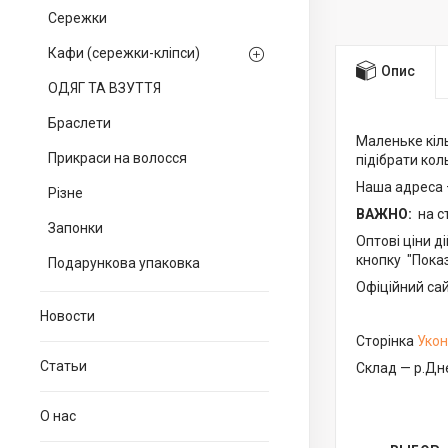
Сережки
Кафи (сережки-кліпси)
Опис
ОДЯГ ТА ВЗУТТЯ
Браслети
Маленьке кіл
Прикраси на волосся
підібрати кол
Наша адреса
Різне
ВАЖНО:
на с
Запонки
Оптові ціни д
кнопку "Показ
Подарункова упаковка
Офіційний са
Новости
Сторінка
Укон
Статьи
Склад — р.Дн
О нас