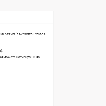
ому сезоні. У комплект можна
н).
у ви можете натиснувши на