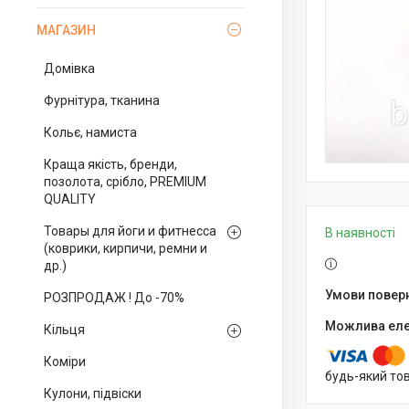
МАГАЗИН
Домівка
Фурнітура, тканина
Кольє, намиста
Краща якість, бренди,
позолота, срібло, PREMIUM
QUALITY
Товары для йоги и фитнесса
В наявності
(коврики, кирпичи, ремни и
др.)
РОЗПРОДАЖ ! До -70%
Кільця
Коміри
будь-який то
Кулони, підвіски