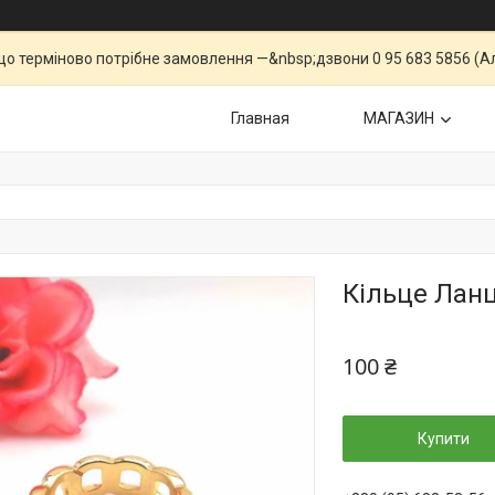
що терміново потрібне замовлення —&nbsp;дзвони 0 95 683 5856 (Ал
Главная
МАГАЗИН
Кільце Лан
100 ₴
Купити