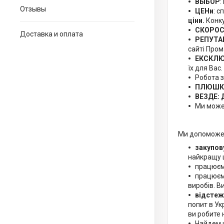
ВЫБОР
:
Отзывы
ЦЕНи
: 
ціни.
Конку
СКОРО
Доставка и оплата
РЕПУТА
сайті Про
ЕКСКЛЮ
їх для Вас
Робота 
ПЛЮШКИ
ВЕЗДЕ: 
Ми можем
Ми допоможем
закупов
найкращу 
працюємо
працюємо 
виробів. В
відстеж
попит в Ук
ви робите
Найдем 