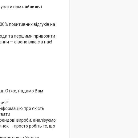
нувати вам
найнижчі
100% позитивних відгуків на
 моди та першими привозити
анни — а воно вже є в нас!
лищ. Отже, надамо Вам
чі!!
інформацію про якість
вувати
трендові вироби, аналізуємо
инок — просто робіть те, що
емає ніде в Україні.