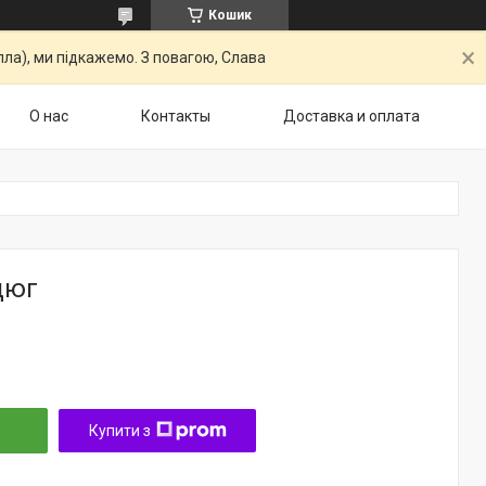
Кошик
ла), ми підкажемо. З повагою, Слава
О нас
Контакты
Доставка и оплата
цюг
Купити з