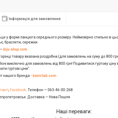
Інформація для замовлення
ьце у формі ланцюга середнього розміру. Неймовірно стильно в ць
ьє, браслети, сережки
 —
biju-shop.com
торінці товару вказана роздрібна (для замовлень на суму до 800 гр
ійсні виключно для замовлень від 800 грн! Подивитися гуртову цін
ати гуртові ціни".
йт нашого бренда -
kamrtab.com
такті
,
Facebook
. Телефон — 063-46-00-268
епропетровськ. Доставка — Нова Пошля
Наші переваги: