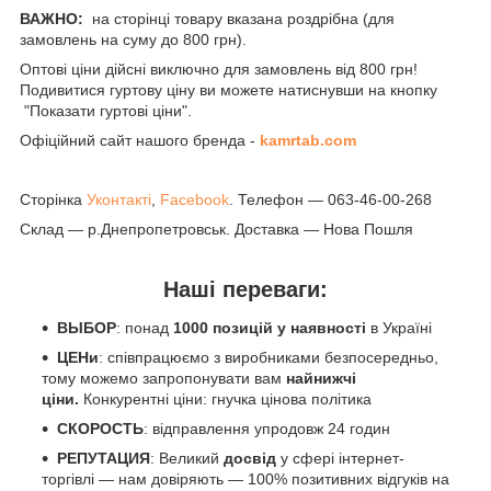
ВАЖНО:
на сторінці товару вказана роздрібна (для
замовлень на суму до 800 грн).
Оптові ціни дійсні виключно для замовлень від 800 грн!
Подивитися гуртову ціну ви можете натиснувши на кнопку
"Показати гуртові ціни".
Офіційний сайт нашого бренда -
kamrtab.com
Сторінка
Уконтакті
,
Facebook
. Телефон — 063-46-00-268
Склад — р.Днепропетровськ. Доставка — Нова Пошля
Наші переваги:
ВЫБОР
: понад
1000 позицій у наявності
в Україні
ЦЕНи
: співпрацюємо з виробниками безпосередньо,
тому можемо запропонувати вам
найнижчі
ціни.
Конкурентні ціни: гнучка цінова політика
СКОРОСТЬ
: відправлення упродовж 24 годин
РЕПУТАЦИЯ
: Великий
досвід
у сфері інтернет-
торгівлі — нам довіряють — 100% позитивних відгуків на