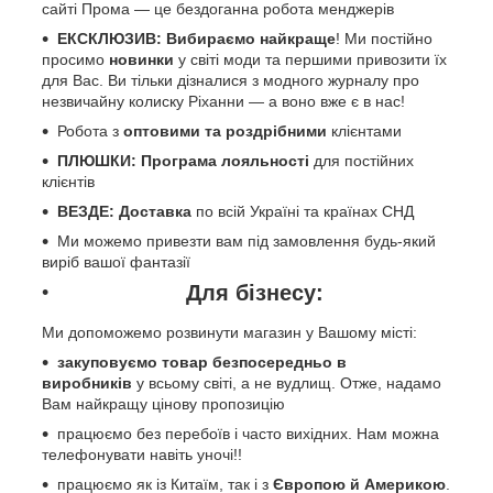
сайті Прома — це бездоганна робота менджерів
ЕКСКЛЮЗИВ: Вибираємо найкраще
! Ми постійно
просимо
новинки
у світі моди та першими привозити їх
для Вас. Ви тільки дізналися з модного журналу про
незвичайну колиску Ріханни — а воно вже є в нас!
Робота з
оптовими та роздрібними
клієнтами
ПЛЮШКИ: Програма лояльності
для постійних
клієнтів
ВЕЗДЕ: Доставка
по всій Україні та країнах СНД
Ми можемо привезти вам під замовлення будь-який
виріб вашої фантазії
Для бізнесу:
Ми допоможемо розвинути магазин у Вашому місті:
закуповуємо товар безпосередньо в
виробників
у всьому світі, а не вудлищ. Отже, надамо
Вам найкращу цінову пропозицію
працюємо без перебоїв і часто вихідних. Нам можна
телефонувати навіть уночі!!
працюємо як із Китаїм, так і з
Європою й Америкою
.