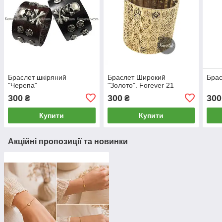
Браслет шкіряний
Браслет Широкий
Брас
"Черепа"
"Золото". Forever 21
300
300
300
₴
₴
Купити
Купити
Акційні пропозиції та новинки