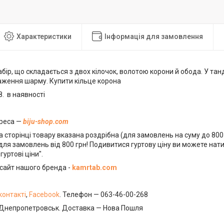
Характеристики
Інформація для замовлення
бір, що складається з двох кілочок, волотою корони й обода. У та
аження шарму. Купити кільце корона
8. в наявності
реса —
biju-shop.com
а сторінці товару вказана роздрібна (для замовлень на суму до 800 г
ля замовлень від 800 грн! Подивитися гуртову ціну ви можете нат
гуртові ціни".
сайт нашого бренда -
kamrtab.com
контакті
,
Facebook
. Телефон — 063-46-00-268
.Днепропетровськ. Доставка — Нова Пошля