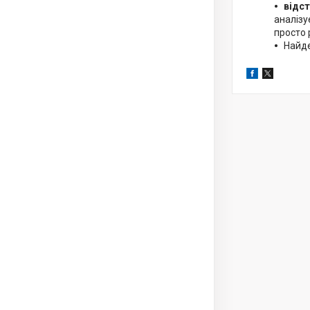
відст
аналізу
просто 
Найд