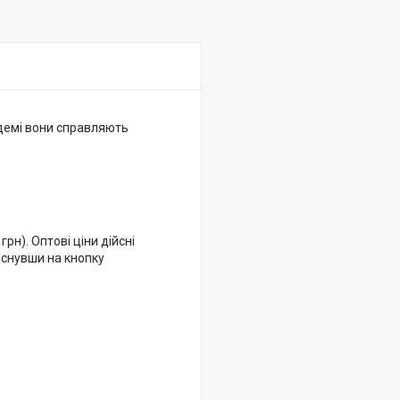
ндемі вони справляють
рн). Оптові ціни дійсні
иснувши на кнопку