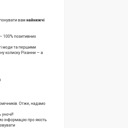
опонувати вам
найнижчі
ь — 100% позитивних
іті моди та першими
ну колиску Ріханни — а
ї
 помічників. Отже, надамо
уночі!!
мо інформацію про якість
аховувати