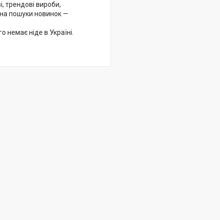
і, трендові вироби,
і на пошуки новинок —
о немає ніде в Україні.