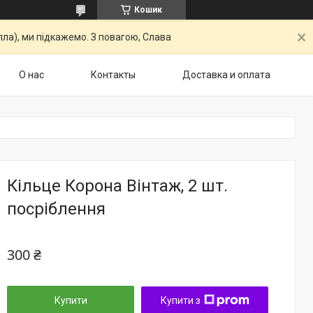
Кошик
ла), ми підкажемо. З повагою, Слава
О нас
Контакты
Доставка и оплата
Кільце Корона Вінтаж, 2 шт.
посріблення
300 ₴
Купити
Купити з