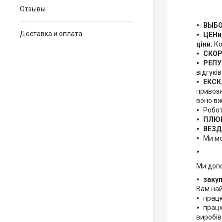
Отзывы
ВЫБ
Доставка и оплата
ЦЕНи
ціни.
Ко
СКО
РЕПУ
відгукі
ЕКСК
привози
воно вж
Робо
ПЛЮШ
ВЕЗД
Ми мо
Ми допо
заку
Вам на
працю
працю
виробів