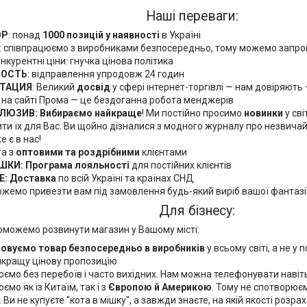
Наші переваги:
ОР
: понад
1000 позицій у наявності
в Україні
: співпрацюємо з виробниками безпосередньо, тому можемо запр
нкурентні ціни: гнучка цінова політика
РОСТЬ
: відправлення упродовж 24 годин
ТАЦИЯ
: Великий
досвід
у сфері інтернет-торгівлі — нам довіряют
в на сайті Прома — це бездоганна робота менджерів
ЛЮЗИВ: Вибираємо найкраще
! Ми постійно просимо
новинки
у св
ти їх для Вас. Ви щойно дізналися з модного журналу про незвичай
е є в нас!
та з
оптовими та роздрібними
клієнтами
КИ: Програма лояльності
для постійних клієнтів
Е: Доставка
по всій Україні та країнах СНД
жемо привезти вам під замовлення будь-який виріб вашої фантазі
Для бізнесу:
можемо розвинути магазин у Вашому місті:
повуємо товар безпосередньо в виробників
у всьому світі, а не у
йкращу цінову пропозицію
ємо без перебоїв і часто вихідних. Нам можна телефонувати навіть 
ємо як із Китаїм, так і з
Європою й Америкою
. Тому не спотворює
. Ви не купуєте "кота в мішку", а завжди знаєте, на якій якості розр