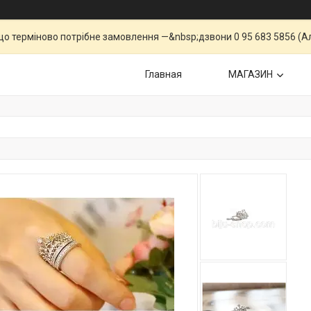
що терміново потрібне замовлення —&nbsp;дзвони 0 95 683 5856 (Ал
Главная
МАГАЗИН