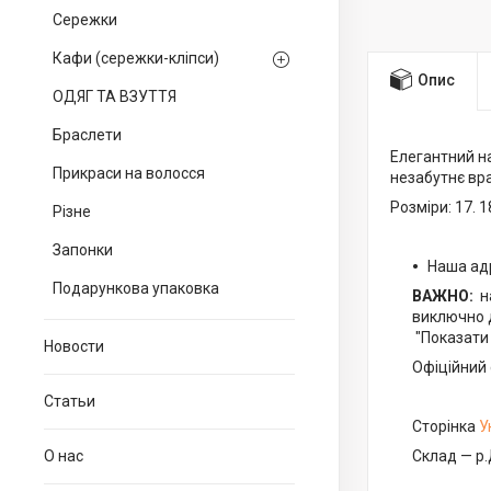
Сережки
Кафи (сережки-кліпси)
Опис
ОДЯГ ТА ВЗУТТЯ
Браслети
Елегантний на
Прикраси на волосся
незабутнє вр
Розміри: 17. 1
Різне
Запонки
Наша ад
Подарункова упаковка
ВАЖНО:
н
виключно д
"Показати 
Новости
Офіційний 
Статьи
Сторінка
У
О нас
Склад — р