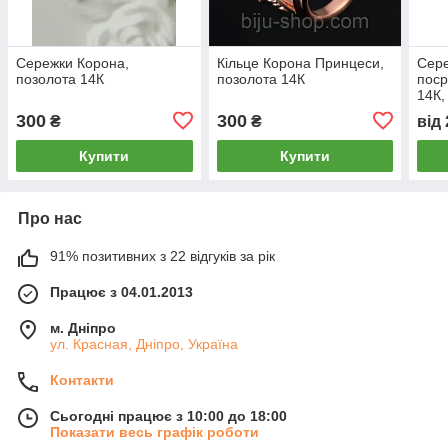
Сережки Корона,
Кільце Корона Принцеси,
Сере
позолота 14К
позолота 14К
поср
14К, 
300
300
₴
₴
від
Купити
Купити
Про нас
91% позитивних з 22 відгуків за рік
Працює з 04.01.2013
м. Дніпро
ул. Красная, Дніпро, Україна
Контакти
Сьогодні працює з 10:00 до 18:00
Показати весь графік роботи