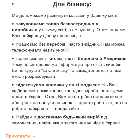
Для бізнесу:
Ми допоможемо розвинути магазин у Вашому місті:
закуповуємо товар безпосередньо в
виробників
у всьому світі, а не вудлищ. Отже, надамо
Вам найкращу цінову пропозицію
працюємо без перебоїв і часто вихідних. Нам можна
телефонувати навіть уночі!!
працюємо як із Китаїм, так і з
Європою й Америкою
.
Тому не спотворюємо інформацію про якість виробів.
Ви не купуєте "кота в мішку", а завжди знаєте, на якій
якості розраховувати
відстежуємо новинки у світі моди
замість Вас,
відбираємо тільки топові, трендові вироби, аналізуємо
попит в Україні. Отже, Вам не потрібно витрачати час
або гроші на пошуки новинок — просто робіть те, що ви
робите найкраще — продавайте
Найдем и
доставимо будь-який виріб
під
замовлення, навіть якщо такого немає ніде в Україні.
Приховати