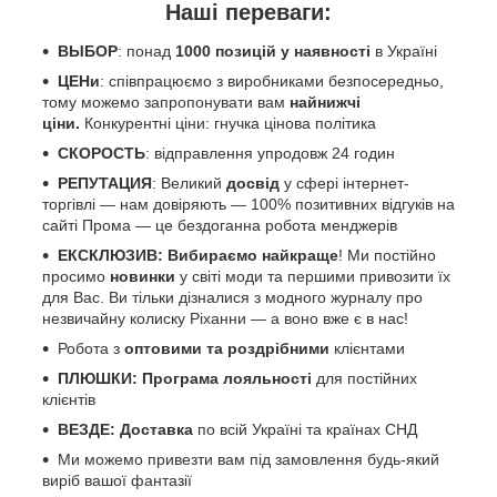
Наші переваги:
ВЫБОР
: понад
1000 позицій у наявності
в Україні
ЦЕНи
: співпрацюємо з виробниками безпосередньо,
тому можемо запропонувати вам
найнижчі
ціни.
Конкурентні ціни: гнучка цінова політика
СКОРОСТЬ
: відправлення упродовж 24 годин
РЕПУТАЦИЯ
: Великий
досвід
у сфері інтернет-
торгівлі — нам довіряють — 100% позитивних відгуків на
сайті Прома — це бездоганна робота менджерів
ЕКСКЛЮЗИВ: Вибираємо найкраще
! Ми постійно
просимо
новинки
у світі моди та першими привозити їх
для Вас. Ви тільки дізналися з модного журналу про
незвичайну колиску Ріханни — а воно вже є в нас!
Робота з
оптовими та роздрібними
клієнтами
ПЛЮШКИ: Програма лояльності
для постійних
клієнтів
ВЕЗДЕ: Доставка
по всій Україні та країнах СНД
Ми можемо привезти вам під замовлення будь-який
виріб вашої фантазії